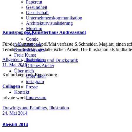
Papercut
Gesundheit
Gesellschaft
Unternehmenskommunikation
Architekturvisualisierung
Museum
Kunstspot des Künstlerhaus Andreasstadl
Web
Comic
Für den Kunstspot April/Mai verfasste S.Schneider, Mag.art. einen sc
Live Zeichnen
Teil ihrer illustrativ gestalterischen Arbeit. Die Illustration als bildh
Kunstpädagogik
Freie Kunst
Allgemein
,
Illustration
Zeichnung und Druckgrafik
11. Mai 2016
Offenes Atelier
Über mich
Kulturdatenbank Regensburg
Über mich
instagram
Collagen
Presse
Kontakt
Impressum
private work
Drawings and Paintings
,
Illustration
24. Mai 2014
Bleistift 2014