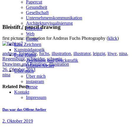
Papercut
Gesundheit
Gesellschaft
Unternehmenskommunikation
Architekturvisualisierung
Bleistift / pencil drawing
Museum
Web
first picture: illustration for Andreas Fuchs Photography (
klick
)
Comic
Live Zeichnen
Kunstpädagogik
andreas
,
fotografie
,
fuchs
,
illustration
,
illustrator
,
leipzig
,
löwe
,
nina
,
Freie Kunst
Regensburg
,
schneider
,
schwein
Zeichnung und Druckgrafik
Drawings and Paintings
,
Illustration
Offenes Atelier
26. Oktober 2013
Über mich
nina
Über mich
instagram
Related Posts
Presse
Kontakt
Impressum
Das war das Offene Atelier
2. Oktober 2019