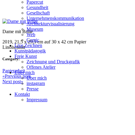
Papercut
Gesundheit
Gesellschaft
Unternehmenskommunikation
Architekturvisualisierung
Museum
Dame mit Brille
Web
Comic
2019, 21,5 x 29,5 cm auf 30 x 42 cm Papier
Live Zeichnen
Linolschnitt
Kunstpädagogik
Freie Kunst
Category:
Zeichnung und Druckgrafik
Offenes Atelier
Papierarbeit
Über mich
«
Previous post
Über mich
Next post
»
instagram
Presse
Kontakt
Impressum